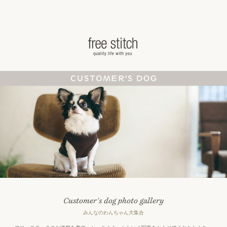
ドッググッズ 通販/販売 -豊かな暮らしを愛犬
Customer's dog photo gallery
みんなのわんちゃん大集合