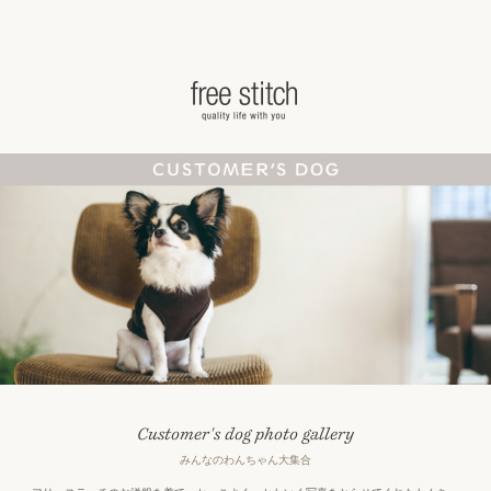
ドッググッズ 通販/販売 -豊かな暮らしを愛犬
Customer's dog photo gallery
みんなのわんちゃん大集合