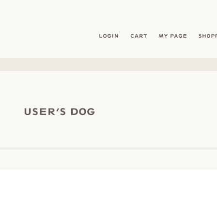
暮らしを愛犬と- フリーステッチ free stitch
LOGIN
CART
MY PAG