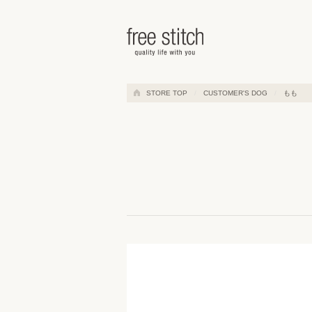
ドッググッズ 通販/販売 -豊かな
STORE TOP
CUSTOMER'S DOG
もも