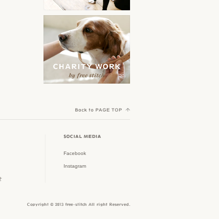
orijen
ークル特集
その他
Yorkshire Terrier MEET UP
ACANA
スタイリッシュなドッグゲー
ト特集
Cocker Spaniel Festival
AATU
初めてのパピー特集
Welsh Corgi Festival
野田琺瑯
Shih Tzu Festival
春夏新作アイテム
Scandinavian Pet Design
Dachshund MEET UP
大型犬グッズ
TAVO
Poodle MEET UP
フリーステッチのチャリティ
AirBuggy for Dog
ワーク
Crossbreed MEET UP
Facebook
Royal Tails
Instagram
ウィークリーアウトレット
Shiba Festival
せ
ピッコロカーネ
雨の日も快適に
Border Collie MEET UP
MI FIDO
Jack Russell Terrier Festival
オーナーアイテム特集