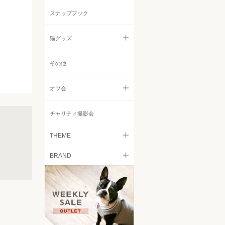
リード
ニット・セーター
その他
スナップフック
コート・ジャケット
猫グッズ
レインコート
すべての猫グッズ
その他
小物
フード
オフ会
キャリーバッグ
すべてのオフ会
チャリティ撮影会
ベッド
Italian Greyhound Festival
THEME
食器
BRAND
Retriever Day
愛犬とのお出掛けを気軽に
トイレタリー
free stitch
Chihuahua Festival
日々の愛犬の皮膚被毛のケア
に
ケア用品
French Bulldog MEET UP
Brilliant Mellow
カート
愛犬に快適空間を！ドッグサ
Beagle MEET UP 2022