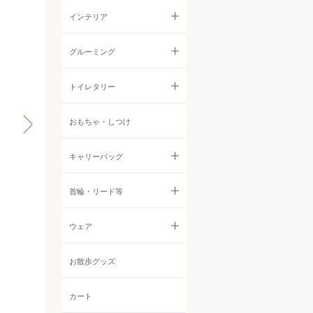
ウェットフード
ジャーキー
すべての食器・ストッカー
インテリア
首輪・ハーネス・リード
サプリメント・ふりかけ
フィッシュ
フードボウル
すべてのインテリア
グルーミング
ウェア
クッキー
ストッカー他
サークル・ゲート
すべてのグルーミング
トイレタリー
インテリア
その他おやつ
ベッド
シャンプー・リンス
すべてのトイレタリー
おもちゃ・しつけ
すべてのインテリア
ケア用品・グルーミング
他アイテム
ボディケア
シーツ
キャリーバッグ
サークル・ゲート
お散歩グッズ
耳鼻目ケア
トイレグッズ
ベッド
すべてのキャリーバッグ
首輪・リード等
その他アイテム
デンタルケア
消臭・防臭・お掃除グッズ
トイレタリー
バックパック・リュックサッ
すべての首輪・リード等
ウェア
定期購入
ク
防虫アロマ
首輪
すべてのウェア
お散歩グッズ
トートバッグ
オフ会
その他ケアアイテム
ハーネス
Tシャツ・カットソー
カート
ボストンバッグ
チャリティ撮影会