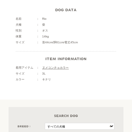
名前
Rio
犬種
柴
性別
オス
体重
14kg
サイズ
首44cm/胴61cm/着丈45cm
着用アイテム
ヌメコンチョカラー
サイズ
3L
カラー
キナリ