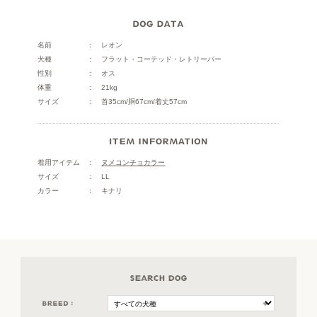
名前
レオン
犬種
フラット・コーテッド・レトリーバー
性別
オス
体重
21kg
サイズ
首35cm/胴67cm/着丈57cm
着用アイテム
ヌメコンチョカラー
サイズ
LL
カラー
キナリ