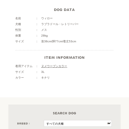
名前
ウィロー
犬種
ラブラドール・レトリーバー
性別
メス
体重
28kg
サイズ
首38cm/胴77cm/着丈53cm
着用アイテム
ヌメウーブンカラー
サイズ
3L
カラー
キナリ