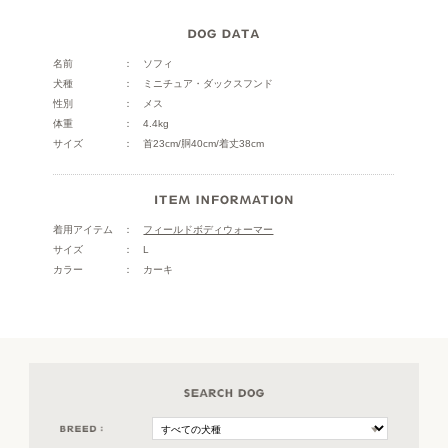
名前
ソフィ
犬種
ミニチュア・ダックスフンド
性別
メス
体重
4.4kg
サイズ
首23cm/胴40cm/着丈38cm
着用アイテム
フィールドボディウォーマー
サイズ
L
カラー
カーキ