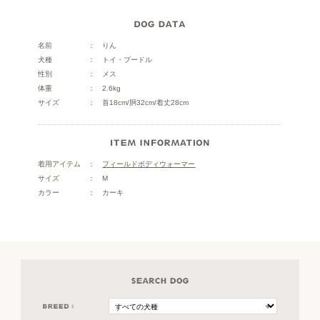
名前
りん
犬種
トイ・プードル
性別
メス
体重
2.6kg
サイズ
首18cm/胴32cm/着丈28cm
着用アイテム
フィールドボディウォーマー
サイズ
M
カラー
カーキ