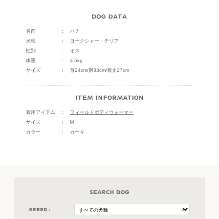
名前
ハチ
犬種
ヨークシャー・テリア
性別
オス
体重
3.5kg
サイズ
首24cm/胴33cm/着丈27cm
着用アイテム
フィールドボディウォーマー
サイズ
M
カラー
カーキ