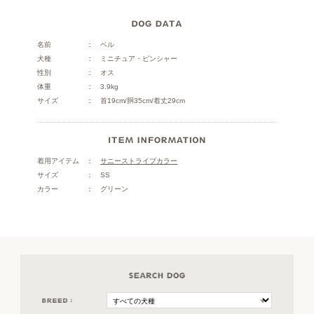
名前
ベル
犬種
ミニチュア・ピンシャー
性別
オス
体重
3.9kg
サイズ
首19cm/胴35cm/着丈29cm
着用アイテム
サニーストライプカラー
サイズ
SS
カラー
グリーン