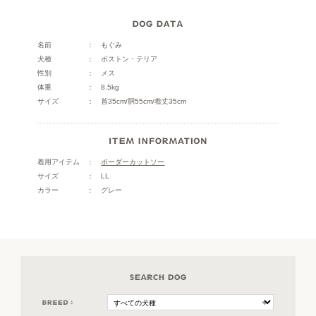
名前
もぐみ
犬種
ボストン・テリア
性別
メス
体重
8.5kg
サイズ
首35cm/胴55cm/着丈35cm
着用アイテム
ボーダーカットソー
サイズ
LL
カラー
グレー