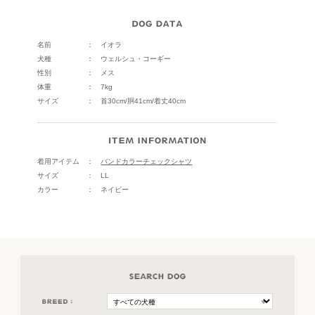
名前
イオラ
犬種
ウェルシュ・コーギー
性別
メス
体重
7kg
サイズ
首30cm/胴41cm/着丈40cm
着用アイテム
バンドカラーチェックシャツ
サイズ
LL
カラー
ネイビー