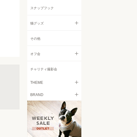
リード
ニット・セーター
その他
スナップフック
コート・ジャケット
猫グッズ
レインコート
すべての猫グッズ
その他
小物
フード
オフ会
キャリーバッグ
すべてのオフ会
チャリティ撮影会
ベッド
Italian Greyhound Festival
THEME
食器
BRAND
Retriever Day
愛犬とのお出掛けを気軽に
トイレタリー
free stitch
Chihuahua Festival
日々の愛犬の皮膚被毛のケア
に
ケア用品
French Bulldog MEET UP
Brilliant Mellow
カート
愛犬に快適空間を！ドッグサ
Beagle MEET UP 2022