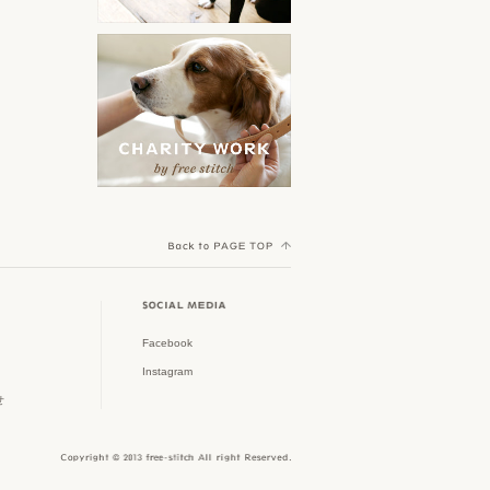
orijen
ークル特集
その他
Yorkshire Terrier MEET UP
ACANA
スタイリッシュなドッグゲー
ト特集
Cocker Spaniel Festival
AATU
初めてのパピー特集
Welsh Corgi Festival
野田琺瑯
Shih Tzu Festival
春夏新作アイテム
Scandinavian Pet Design
Dachshund MEET UP
大型犬グッズ
TAVO
Poodle MEET UP
フリーステッチのチャリティ
AirBuggy for Dog
ワーク
Crossbreed MEET UP
Facebook
Royal Tails
Instagram
ウィークリーアウトレット
Shiba Festival
せ
ピッコロカーネ
雨の日も快適に
Border Collie MEET UP
MI FIDO
Jack Russell Terrier Festival
オーナーアイテム特集