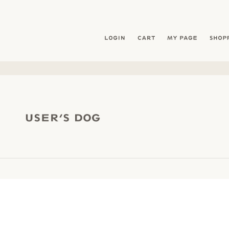
暮らしを愛犬と- フリーステッチ free stitch
LOGIN
CART
MY PAG