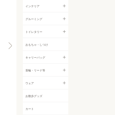
ウェットフード
ジャーキー
すべての食器・ストッカー
インテリア
首輪・ハーネス・リード
サプリメント・ふりかけ
フィッシュ
フードボウル
すべてのインテリア
グルーミング
ウェア
クッキー
ストッカー他
サークル・ゲート
すべてのグルーミング
トイレタリー
インテリア
その他おやつ
ベッド
シャンプー・リンス
すべてのトイレタリー
おもちゃ・しつけ
すべてのインテリア
ケア用品・グルーミング
他アイテム
ボディケア
シーツ
キャリーバッグ
サークル・ゲート
お散歩グッズ
耳鼻目ケア
トイレグッズ
ベッド
すべてのキャリーバッグ
首輪・リード等
その他アイテム
デンタルケア
消臭・防臭・お掃除グッズ
トイレタリー
バックパック・リュックサッ
すべての首輪・リード等
ウェア
定期購入
ク
防虫アロマ
首輪
すべてのウェア
お散歩グッズ
トートバッグ
オフ会
その他ケアアイテム
ハーネス
Tシャツ・カットソー
カート
ボストンバッグ
チャリティ撮影会