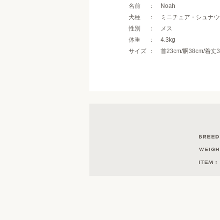
名前
Noah
犬種
ミニチュア・シュナウ
性別
メス
体重
4.3kg
サイズ
首23cm/胴38cm/着丈3