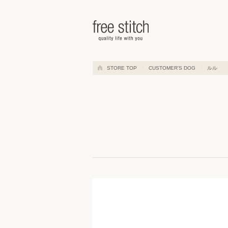
ドッググッズ 通販/販売 -豊かな
STORE TOP
CUSTOMER'S DOG
ルル