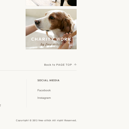
orijen
ークル特集
その他
Yorkshire Terrier MEET UP
ACANA
スタイリッシュなドッグゲー
ト特集
Cocker Spaniel Festival
AATU
初めてのパピー特集
Welsh Corgi Festival
野田琺瑯
Shih Tzu Festival
春夏新作アイテム
Scandinavian Pet Design
Dachshund MEET UP
大型犬グッズ
TAVO
Poodle MEET UP
フリーステッチのチャリティ
AirBuggy for Dog
ワーク
Crossbreed MEET UP
Facebook
Royal Tails
Instagram
ウィークリーアウトレット
Shiba Festival
せ
ピッコロカーネ
雨の日も快適に
Border Collie MEET UP
MI FIDO
Jack Russell Terrier Festival
オーナーアイテム特集