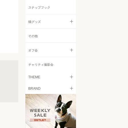
リード
ニット・セーター
その他
スナップフック
コート・ジャケット
猫グッズ
レインコート
すべての猫グッズ
その他
小物
フード
オフ会
キャリーバッグ
すべてのオフ会
チャリティ撮影会
ベッド
Italian Greyhound Festival
THEME
食器
BRAND
Retriever Day
愛犬とのお出掛けを気軽に
トイレタリー
free stitch
Chihuahua Festival
日々の愛犬の皮膚被毛のケア
に
ケア用品
French Bulldog MEET UP
Brilliant Mellow
カート
愛犬に快適空間を！ドッグサ
Beagle MEET UP 2022