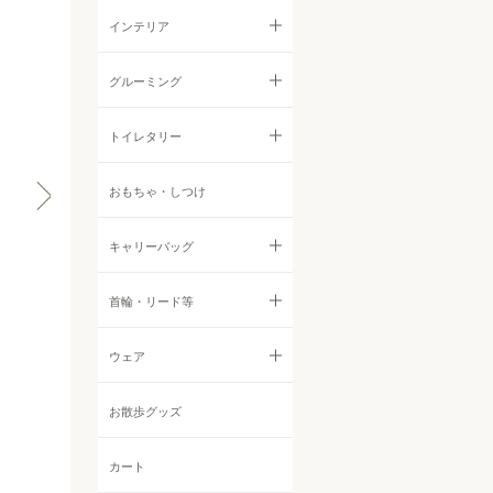
ウェットフード
ジャーキー
すべての食器・ストッカー
インテリア
首輪・ハーネス・リード
サプリメント・ふりかけ
フィッシュ
フードボウル
すべてのインテリア
グルーミング
ウェア
クッキー
ストッカー他
サークル・ゲート
すべてのグルーミング
トイレタリー
インテリア
その他おやつ
ベッド
シャンプー・リンス
すべてのトイレタリー
おもちゃ・しつけ
すべてのインテリア
ケア用品・グルーミング
他アイテム
ボディケア
シーツ
キャリーバッグ
サークル・ゲート
お散歩グッズ
耳鼻目ケア
トイレグッズ
ベッド
すべてのキャリーバッグ
首輪・リード等
その他アイテム
デンタルケア
消臭・防臭・お掃除グッズ
トイレタリー
バックパック・リュックサッ
すべての首輪・リード等
ウェア
定期購入
ク
防虫アロマ
首輪
すべてのウェア
お散歩グッズ
トートバッグ
オフ会
その他ケアアイテム
ハーネス
Tシャツ・カットソー
カート
ボストンバッグ
チャリティ撮影会