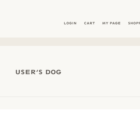
暮らしを愛犬と- フリーステッチ free stitch
LOGIN
CART
MY PAG