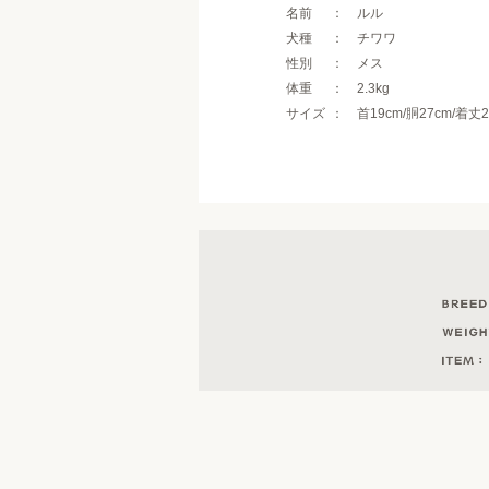
名前
ルル
犬種
チワワ
性別
メス
体重
2.3kg
サイズ
首19cm/胴27cm/着丈2