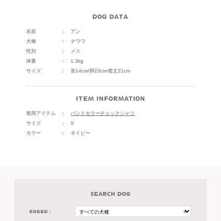
名前
アン
犬種
チワワ
性別
メス
体重
1.3kg
サイズ
首14cm/胴23cm/着丈21cm
着用アイテム
バンドカラーチェックシャツ
サイズ
S
カラー
ネイビー