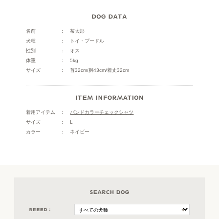
名前
茶太郎
犬種
トイ・プードル
性別
オス
体重
5kg
サイズ
首32cm/胴43cm/着丈32cm
着用アイテム
バンドカラーチェックシャツ
サイズ
L
カラー
ネイビー