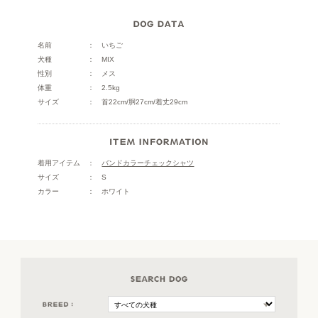
名前
いちご
犬種
MIX
性別
メス
体重
2.5kg
サイズ
首22cm/胴27cm/着丈29cm
着用アイテム
バンドカラーチェックシャツ
サイズ
S
カラー
ホワイト