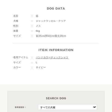
名前
福
犬種
ジャックラッセル・テリア
性別
メス
体重
6kg
サイズ
首35cm/胴40cm/着丈28cm
着用アイテム
バンドカラーチェックシャツ
サイズ
L
カラー
ネイビー