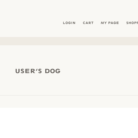
暮らしを愛犬と- フリーステッチ free stitch
LOGIN
CART
MY PAG