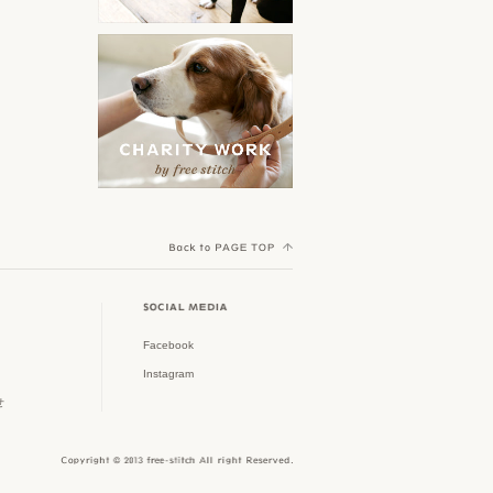
orijen
ークル特集
その他
Yorkshire Terrier MEET UP
ACANA
スタイリッシュなドッグゲー
ト特集
Cocker Spaniel Festival
AATU
初めてのパピー特集
Welsh Corgi Festival
野田琺瑯
Shih Tzu Festival
春夏新作アイテム
Scandinavian Pet Design
Dachshund MEET UP
大型犬グッズ
TAVO
Poodle MEET UP
フリーステッチのチャリティ
AirBuggy for Dog
ワーク
Crossbreed MEET UP
Facebook
Royal Tails
Instagram
ウィークリーアウトレット
Shiba Festival
せ
ピッコロカーネ
雨の日も快適に
Border Collie MEET UP
MI FIDO
Jack Russell Terrier Festival
オーナーアイテム特集