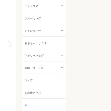
ウェットフード
ジャーキー
すべての食器・ストッカー
インテリア
首輪・ハーネス・リード
サプリメント・ふりかけ
フィッシュ
フードボウル
すべてのインテリア
グルーミング
ウェア
クッキー
ストッカー他
サークル・ゲート
すべてのグルーミング
トイレタリー
インテリア
その他おやつ
ベッド
シャンプー・リンス
すべてのトイレタリー
おもちゃ・しつけ
すべてのインテリア
ケア用品・グルーミング
他アイテム
ボディケア
シーツ
キャリーバッグ
サークル・ゲート
お散歩グッズ
耳鼻目ケア
トイレグッズ
ベッド
すべてのキャリーバッグ
首輪・リード等
その他アイテム
デンタルケア
消臭・防臭・お掃除グッズ
トイレタリー
バックパック・リュックサッ
すべての首輪・リード等
ウェア
定期購入
ク
防虫アロマ
首輪
すべてのウェア
お散歩グッズ
トートバッグ
オフ会
その他ケアアイテム
ハーネス
Tシャツ・カットソー
カート
ボストンバッグ
チャリティ撮影会