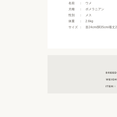
名前
ウメ
犬種
ポメラニアン
性別
メス
体重
2.6kg
サイズ
首24cm/胴35cm/着丈2