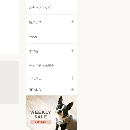
リード
ニット・セーター
その他
スナップフック
コート・ジャケット
猫グッズ
レインコート
すべての猫グッズ
その他
小物
フード
オフ会
キャリーバッグ
すべてのオフ会
チャリティ撮影会
ベッド
Italian Greyhound Festival
THEME
食器
BRAND
Retriever Day
愛犬とのお出掛けを気軽に
トイレタリー
free stitch
Chihuahua Festival
日々の愛犬の皮膚被毛のケア
に
ケア用品
French Bulldog MEET UP
Brilliant Mellow
カート
愛犬に快適空間を！ドッグサ
Beagle MEET UP 2022