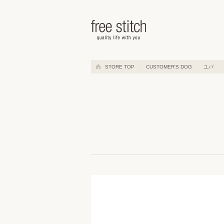
ドッググッズ 通販/販売 -豊かな
STORE TOP
CUSTOMER'S DOG
ユパ