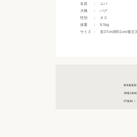
名前
ユパ
犬種
パグ
性別
オス
体重
8.5kg
サイズ
首37cm/胴51cm/着丈3