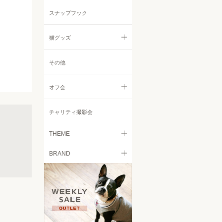
リード
ニット・セーター
その他
スナップフック
コート・ジャケット
猫グッズ
レインコート
すべての猫グッズ
その他
小物
フード
オフ会
キャリーバッグ
すべてのオフ会
チャリティ撮影会
ベッド
Italian Greyhound Festival
THEME
食器
BRAND
Retriever Day
愛犬とのお出掛けを気軽に
トイレタリー
free stitch
Chihuahua Festival
日々の愛犬の皮膚被毛のケア
に
ケア用品
French Bulldog MEET UP
Brilliant Mellow
カート
愛犬に快適空間を！ドッグサ
Beagle MEET UP 2022