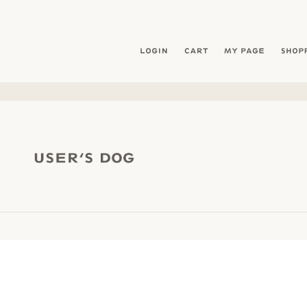
暮らしを愛犬と- フリーステッチ free stitch
LOGIN
CART
MY PAG