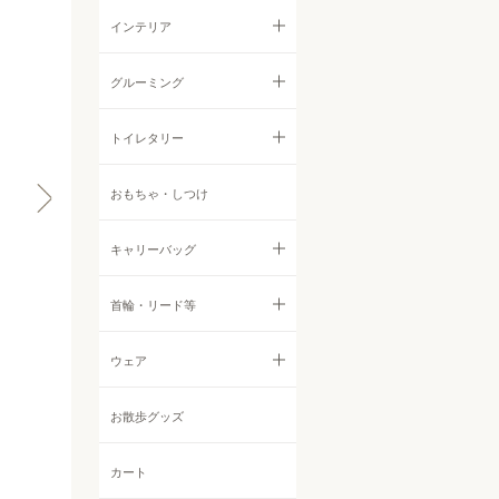
ウェットフード
ジャーキー
すべての食器・ストッカー
インテリア
首輪・ハーネス・リード
サプリメント・ふりかけ
フィッシュ
フードボウル
すべてのインテリア
グルーミング
ウェア
クッキー
ストッカー他
サークル・ゲート
すべてのグルーミング
トイレタリー
インテリア
その他おやつ
ベッド
シャンプー・リンス
すべてのトイレタリー
おもちゃ・しつけ
すべてのインテリア
ケア用品・グルーミング
他アイテム
ボディケア
シーツ
キャリーバッグ
サークル・ゲート
お散歩グッズ
耳鼻目ケア
トイレグッズ
ベッド
すべてのキャリーバッグ
首輪・リード等
その他アイテム
デンタルケア
消臭・防臭・お掃除グッズ
トイレタリー
バックパック・リュックサッ
すべての首輪・リード等
ウェア
定期購入
ク
防虫アロマ
首輪
すべてのウェア
お散歩グッズ
トートバッグ
オフ会
その他ケアアイテム
ハーネス
Tシャツ・カットソー
カート
ボストンバッグ
チャリティ撮影会