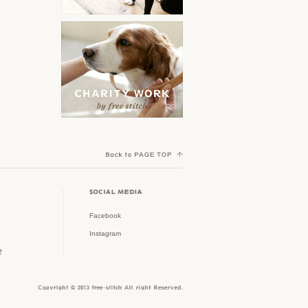
orijen
ークル特集
その他
Yorkshire Terrier MEET UP
ACANA
スタイリッシュなドッグゲー
ト特集
Cocker Spaniel Festival
AATU
初めてのパピー特集
Welsh Corgi Festival
野田琺瑯
Shih Tzu Festival
春夏新作アイテム
Scandinavian Pet Design
Dachshund MEET UP
大型犬グッズ
TAVO
Poodle MEET UP
フリーステッチのチャリティ
AirBuggy for Dog
ワーク
Crossbreed MEET UP
Facebook
Royal Tails
Instagram
ウィークリーアウトレット
Shiba Festival
せ
ピッコロカーネ
雨の日も快適に
Border Collie MEET UP
MI FIDO
Jack Russell Terrier Festival
オーナーアイテム特集