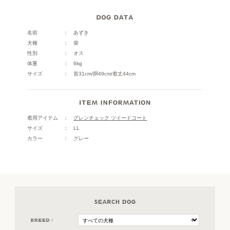
名前
あずき
犬種
柴
性別
オス
体重
6kg
サイズ
首31cm/胴49cm/着丈44cm
着用アイテム
グレンチェック ツイードコート
サイズ
LL
カラー
グレー