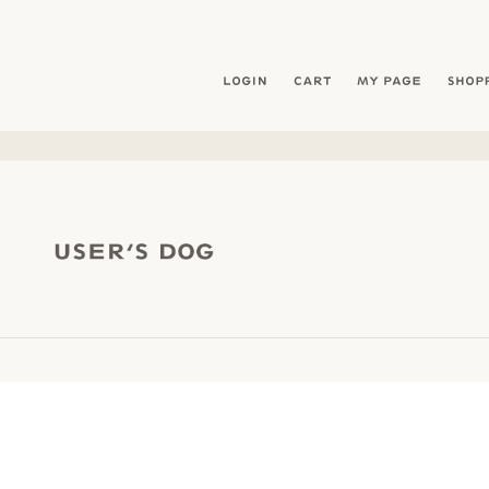
暮らしを愛犬と- フリーステッチ free stitch
LOGIN
CART
MY PAG