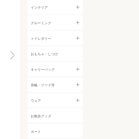
ウェットフード
ジャーキー
すべての食器・ストッカー
インテリア
首輪・ハーネス・リード
サプリメント・ふりかけ
フィッシュ
フードボウル
すべてのインテリア
グルーミング
ウェア
クッキー
ストッカー他
サークル・ゲート
すべてのグルーミング
トイレタリー
インテリア
その他おやつ
ベッド
シャンプー・リンス
すべてのトイレタリー
おもちゃ・しつけ
すべてのインテリア
ケア用品・グルーミング
他アイテム
ボディケア
シーツ
キャリーバッグ
サークル・ゲート
お散歩グッズ
耳鼻目ケア
トイレグッズ
ベッド
すべてのキャリーバッグ
首輪・リード等
その他アイテム
デンタルケア
消臭・防臭・お掃除グッズ
トイレタリー
バックパック・リュックサッ
すべての首輪・リード等
ウェア
定期購入
ク
防虫アロマ
首輪
すべてのウェア
お散歩グッズ
トートバッグ
オフ会
その他ケアアイテム
ハーネス
Tシャツ・カットソー
カート
ボストンバッグ
チャリティ撮影会