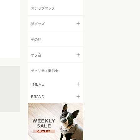
リード
ニット・セーター
その他
スナップフック
コート・ジャケット
猫グッズ
レインコート
すべての猫グッズ
その他
小物
フード
オフ会
キャリーバッグ
すべてのオフ会
チャリティ撮影会
ベッド
Italian Greyhound Festival
THEME
食器
BRAND
Retriever Day
愛犬とのお出掛けを気軽に
トイレタリー
free stitch
Chihuahua Festival
日々の愛犬の皮膚被毛のケア
に
ケア用品
French Bulldog MEET UP
Brilliant Mellow
カート
愛犬に快適空間を！ドッグサ
Beagle MEET UP 2022