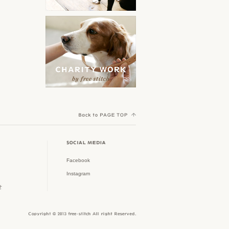
orijen
ークル特集
その他
Yorkshire Terrier MEET UP
ACANA
スタイリッシュなドッグゲー
ト特集
Cocker Spaniel Festival
AATU
初めてのパピー特集
Welsh Corgi Festival
野田琺瑯
Shih Tzu Festival
春夏新作アイテム
Scandinavian Pet Design
Dachshund MEET UP
大型犬グッズ
TAVO
Poodle MEET UP
フリーステッチのチャリティ
AirBuggy for Dog
ワーク
Crossbreed MEET UP
Facebook
Royal Tails
Instagram
ウィークリーアウトレット
Shiba Festival
せ
ピッコロカーネ
雨の日も快適に
Border Collie MEET UP
MI FIDO
Jack Russell Terrier Festival
オーナーアイテム特集