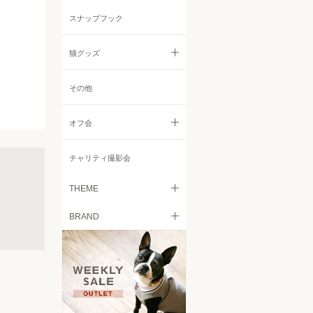
リード
ニット・セーター
その他
スナップフック
コート・ジャケット
猫グッズ
レインコート
すべての猫グッズ
その他
小物
フード
オフ会
キャリーバッグ
すべてのオフ会
チャリティ撮影会
ベッド
Italian Greyhound Festival
THEME
食器
BRAND
Retriever Day
愛犬とのお出掛けを気軽に
トイレタリー
free stitch
Chihuahua Festival
日々の愛犬の皮膚被毛のケア
に
ケア用品
French Bulldog MEET UP
Brilliant Mellow
カート
愛犬に快適空間を！ドッグサ
Beagle MEET UP 2022