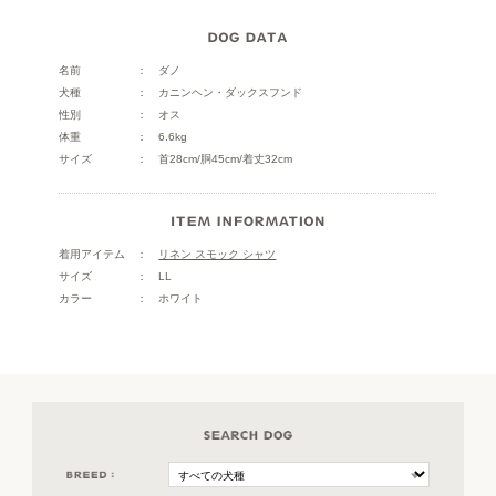
名前
ダノ
犬種
カニンヘン・ダックスフンド
性別
オス
体重
6.6kg
サイズ
首28cm/胴45cm/着丈32cm
着用アイテム
リネン スモック シャツ
サイズ
LL
カラー
ホワイト