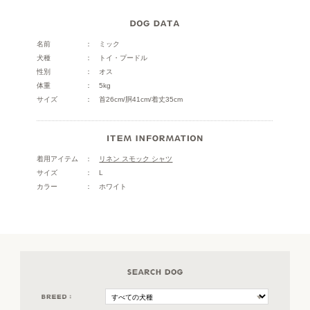
名前
ミック
犬種
トイ・プードル
性別
オス
体重
5kg
サイズ
首26cm/胴41cm/着丈35cm
着用アイテム
リネン スモック シャツ
サイズ
L
カラー
ホワイト