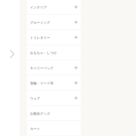
ウェットフード
ジャーキー
すべての食器・ストッカー
インテリア
首輪・ハーネス・リード
サプリメント・ふりかけ
フィッシュ
フードボウル
すべてのインテリア
グルーミング
ウェア
クッキー
ストッカー他
サークル・ゲート
すべてのグルーミング
トイレタリー
インテリア
その他おやつ
ベッド
シャンプー・リンス
すべてのトイレタリー
おもちゃ・しつけ
すべてのインテリア
ケア用品・グルーミング
他アイテム
ボディケア
シーツ
キャリーバッグ
サークル・ゲート
お散歩グッズ
耳鼻目ケア
トイレグッズ
ベッド
すべてのキャリーバッグ
首輪・リード等
その他アイテム
デンタルケア
消臭・防臭・お掃除グッズ
トイレタリー
バックパック・リュックサッ
すべての首輪・リード等
ウェア
定期購入
ク
防虫アロマ
首輪
すべてのウェア
お散歩グッズ
トートバッグ
オフ会
その他ケアアイテム
ハーネス
Tシャツ・カットソー
カート
ボストンバッグ
チャリティ撮影会