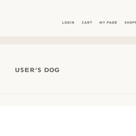
暮らしを愛犬と- フリーステッチ free stitch
LOGIN
CART
MY PAG