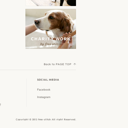
orijen
ークル特集
その他
Yorkshire Terrier MEET UP
ACANA
スタイリッシュなドッグゲー
ト特集
Cocker Spaniel Festival
AATU
初めてのパピー特集
Welsh Corgi Festival
野田琺瑯
Shih Tzu Festival
春夏新作アイテム
Scandinavian Pet Design
Dachshund MEET UP
大型犬グッズ
TAVO
Poodle MEET UP
フリーステッチのチャリティ
AirBuggy for Dog
ワーク
Crossbreed MEET UP
Facebook
Royal Tails
Instagram
ウィークリーアウトレット
Shiba Festival
せ
ピッコロカーネ
雨の日も快適に
Border Collie MEET UP
MI FIDO
Jack Russell Terrier Festival
オーナーアイテム特集