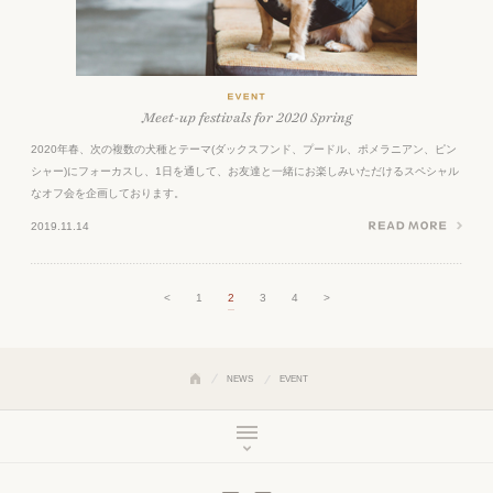
Meet-up festivals for 2020 Spring
2020年春、次の複数の犬種とテーマ(ダックスフンド、プードル、ポメラニアン、ピン
シャー)にフォーカスし、1日を通して、お友達と一緒にお楽しみいただけるスペシャル
なオフ会を企画しております。
2019.11.14
投稿のページ送り
<
1
2
3
4
>
NEWS
EVENT