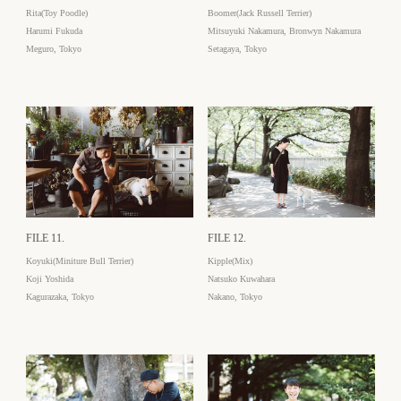
Rita(Toy Poodle)
Boomer(Jack Russell Terrier)
Harumi Fukuda
Mitsuyuki Nakamura, Bronwyn Nakamura
Meguro, Tokyo
Setagaya, Tokyo
FILE 11.
FILE 12.
Koyuki(Miniture Bull Terrier)
Kipple(Mix)
Koji Yoshida
Natsuko Kuwahara
Kagurazaka, Tokyo
Nakano, Tokyo