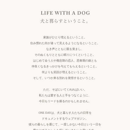
LIFE WITH A DOG 犬と暮らすということ。
家族がひとり増えるということ。
住み慣れた街が違って見えるようになるということ。
なき声とともに眼を覚まし、
そのぬくもりとともに眠りにつくということ。
はじめて会う人や倦怠期の恋人、思春期の娘とも
仲良くなるきっかけを与えてもらえるということ。
何よりも笑顔が増えるということ。
そして、いつか来る別れを覚悟するということ。
ただ、そばにいてくれればいい。
私たちは愛する人と手をつなぐように、
今日もリードを握るのかもしれません。
ONE DAYは、犬と暮らす人たちの日常を
ドキュメントするウェブマガジン。
彼らの暮らしを通じて、一度しかない今日という一日を