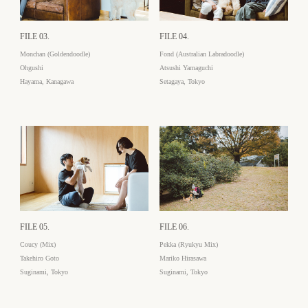
FILE 03.
FILE 04.
Monchan (Goldendoodle)
Fond (Australian Labradoodle)
Ohgushi
Atsushi Yamaguchi
Hayama, Kanagawa
Setagaya, Tokyo
FILE 05.
FILE 06.
Coucy (Mix)
Pekka (Ryukyu Mix)
Takehiro Goto
Mariko Hirasawa
Suginami, Tokyo
Suginami, Tokyo