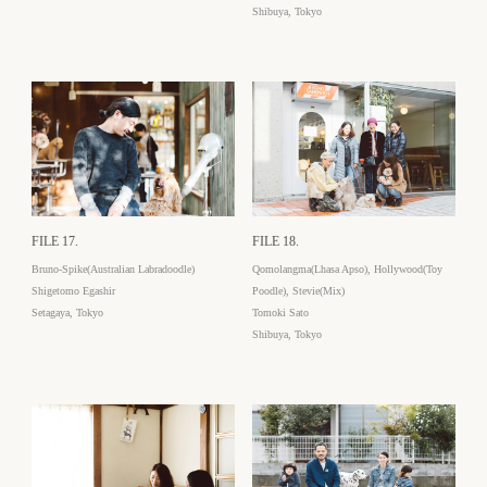
Shibuya, Tokyo
FILE 17.
FILE 18.
Bruno-Spike(Australian Labradoodle)
Qomolangma(Lhasa Apso), Hollywood(Toy
Shigetomo Egashir
Poodle), Stevie(Mix)
Setagaya, Tokyo
Tomoki Sato
Shibuya, Tokyo