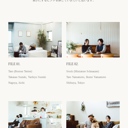
豊かにするヒントを探していきたいと思います。
FILE 01.
FILE 02.
Taro (Boston Terrier)
Stock (Miniature Schnauzer)
Takanao Suzuki, Yachiyo Suzuki
Taro Yamamoto, Ikumi Yamamoto
Nagoya, Aichi
Shibuya, Tokyo