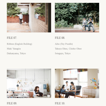
FILE 07.
FILE 08.
Ribbon (English Bulldog)
Aibo (Toy Poodle)
Maki Yanagita
Takuya Ohno, Chieko Ohno
Daikanyama, Tokyo
Setagaya, Tokyo
FILE 09.
FILE 10.