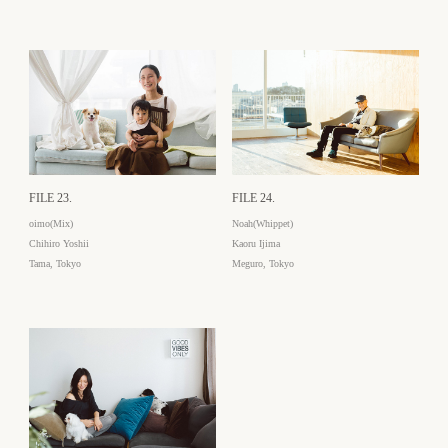
FILE 23.
FILE 24.
oimo(Mix)
Noah(Whippet)
Chihiro Yoshii
Kaoru Ijima
Tama, Tokyo
Meguro, Tokyo