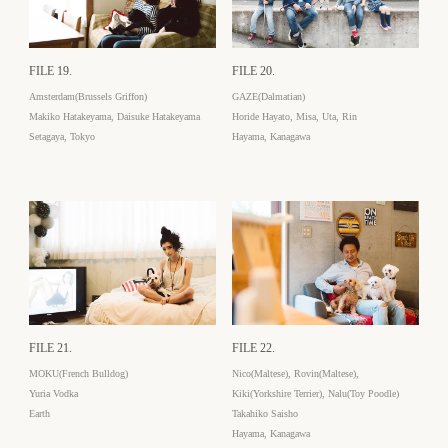
FILE 19.
FILE 20.
Amsterdam(Brussels Griffon)
GAZE(Dalmatian)
Makiko Hatakeyama, Daisuke Hatakeyama
Horide Hayato, Misa, Uta, Rin
Setagaya, Tokyo
Hayama, Kanagawa
FILE 21.
FILE 22.
MOKU(French Bulldog)
Nico(Maltese), Rovin(Maltese),
Yuria Vodka
Kiki(Yorkshire Terrier), Nalu(Toy Poodle)
Earth
Takahiko Saisho
Hayama, Kanagawa