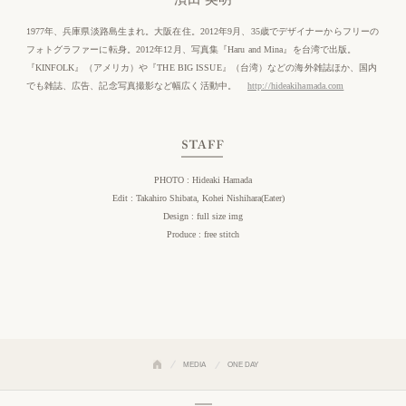
1977年、兵庫県淡路島生まれ。大阪在住。2012年9月、35歳でデザイナーからフリーの
フォトグラファーに転身。2012年12月、写真集『Haru and Mina』を台湾で出版。
『KINFOLK』（アメリカ）や『THE BIG ISSUE』（台湾）などの海外雑誌ほか、国内
でも雑誌、広告、記念写真撮影など幅広く活動中。
http://hideakihamada.com
STAFF
PHOTO : Hideaki Hamada
Edit : Takahiro Shibata, Kohei Nishihara(Eater)
Design : full size img
Produce : free stitch
MEDIA
ONE DAY