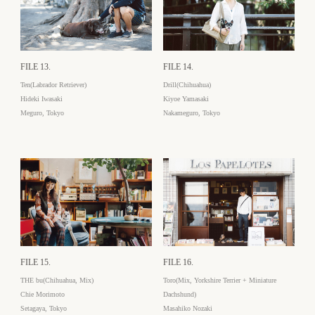
FILE 13.
FILE 14.
Ten(Labrador Retriever)
Drill(Chihuahua)
Hideki Iwasaki
Kiyoe Yamasaki
Meguro, Tokyo
Nakameguro, Tokyo
FILE 15.
FILE 16.
THE bu(Chihuahua, Mix)
Toro(Mix, Yorkshire Terrier + Miniature
Chie Morimoto
Dachshund)
Setagaya, Tokyo
Masahiko Nozaki