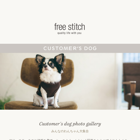
ドッググッズ 通販/販売 -豊かな暮らしを愛犬
Customer's dog photo gallery
みんなのわんちゃん大集合