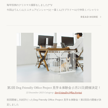
毎年恒例のクリスマス撮影をしました(^^)/
今回はてんくん(ミニチュアピンシャー)と一葉くん(ラブラドール)で仲良くパシャリ☆
第2回 Dog Friendly Office Project 見学＆体験会 (1月21日)開催決定！
22 December 2023 Category:
Dog Friendly Office Project
前回開催し大好評だったDog Friendly Office Project 見学＆体験会！第2回目の開催が決
定しました