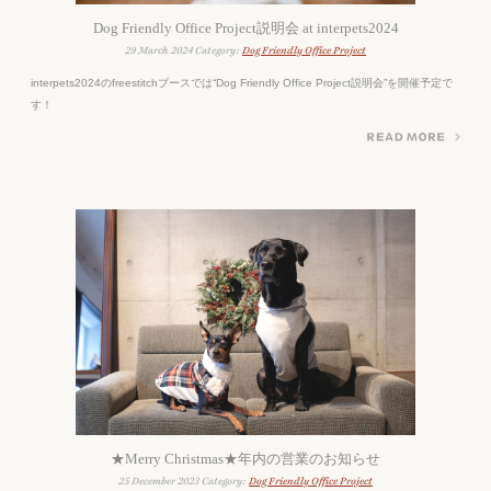
Dog Friendly Office Project説明会 at interpets2024
29 March 2024 Category:
Dog Friendly Office Project
interpets2024のfreestitchブースでは“Dog Friendly Office Project説明会”を開催予定で
す！
★Merry Christmas★年内の営業のお知らせ
25 December 2023 Category:
Dog Friendly Office Project