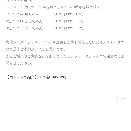
【ジャスト部門】
ジャスト10秒でのゴールを目指しタイムの近さを競う競技
1位：1542 翔ちゃん [TIME]9.68(-0.32)
2位：1514 まるちゃん [TIME]8.88(-1.12)
3位：1533 ムウちゃん [TIME]8.85(-1.15)
次回シーズーフェスティバルを企画した際も開催したいと考えております
ので是非ご参加頂ければと思います。
またご感想やご意見などがありましたら、フリーステッチまで遠慮なくお
聞かせください。
【コンテンツ紹介】30m走(Shih Tzu)
Shih Tzu