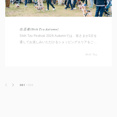
出店者(Shih Tzu Autumn)
Shih Tzu Festival 2026 Autumnでは、皆さまが1日を
通してお楽しみいただけるショッピングエリアをご用
意しております。 いただいたコメントと共に出店者
をご紹介いたしますので事前にチェックしてください
Shih Tzu
ね。 ※随時更新していきます
001
/
006
前へ
次へ