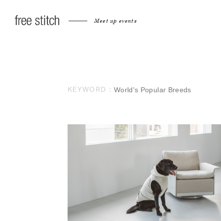
Meet up events
World's Popular Breeds
KEYWORD：