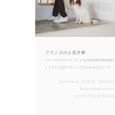
フランスの人気犬種
フランスケネルクラブによる犬種別新規登録統計
トップ１０はヨーロッパでもなかなかユニークな
ラインナップで成り立っています。そもそも、こ
のトップ１０犬種のうち日本で普通に知られてい
Dachshund
Cavalier
Retriever
る犬といえばゴールデン・レトリーバー、ラブラ
Breed Group History
ドール・レトリーバー、ビーグル、ジャーマン・
World's Popular Breeds
シェパード・ドッグのみ。あとは、聞いたことは
あるかもしれないけど実