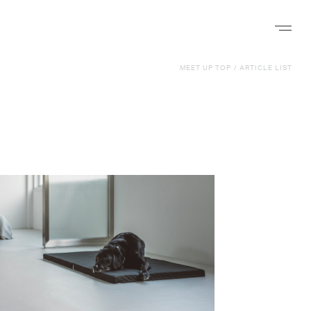
ナビゲー
MEET UP TOP
/
ARTICLE LIST