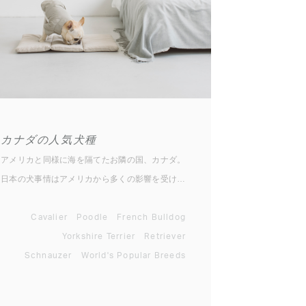
カナダの人気犬種
アメリカと同様に海を隔てたお隣の国、カナダ。
日本の犬事情はアメリカから多くの影響を受ける
ものですが、アメリカの隣国でもあるカナダの犬
文化を知る人はあまりいないのでは？ アメリカ
Cavalier
Poodle
French Bulldog
とは陸続きなので、犬文化もさぞかし似通ってい
Yorkshire Terrier
Retriever
て人気犬種もほぼ同じだろうと思いきや、意外に
Schnauzer
World's Popular Breeds
も異なっているのがわかります。以下がカナダケ
ネルクラブの2020年新規登録統計と同年のアメ