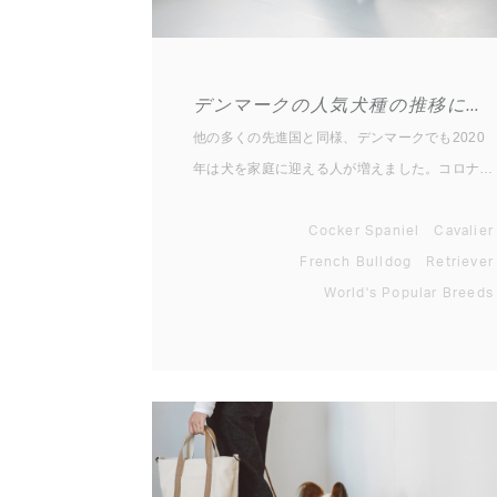
デンマークの人気犬種の推移について
他の多くの先進国と同様、デンマークでも2020
年は犬を家庭に迎える人が増えました。コロナに
よる規制で在宅ワークを強いられたり多くの時間
を家で過ごすようになったりしたのを、むしろち
Cocker Spaniel
Cavalier
ょうどよい機会と捉えた人が多かったということ
French Bulldog
Retriever
でしょう。ほぼ24時間体制でケアが必要な子犬
World's Popular Breeds
を迎えるには、確かによいタイミングともいえま
す。デンマーク・ケネ