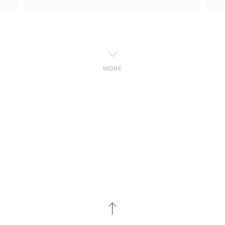
りましたが、家庭犬としては決して易しい犬
MORE