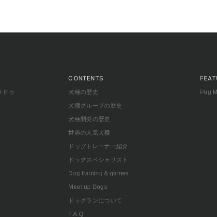
CONTENTS
FEAT
ラドゥ
犬種の歴史
Pug 
犬種グループの歴史
犬種開発の歴史
世界の人気犬種
ドッグトレーナー紹介
ドッグスペシャリスト
Dog training & games
Meet up Dogs
ドッグランについて
F.A.Q