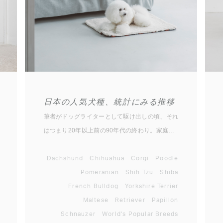
日本の人気犬種、統計にみる推移
筆者がドッグライターとして駆け出しの頃、それ
はつまり20年以上前の90年代の終わり。家庭犬
のブームが起きていた頃です。当時の様子、今で
も覚えています。ゴールデンレトリーバーとラブ
Dachshund
Chihuahua
Corgi
Poodle
ラドール・レトリーバーの人気ですね。同時にフ
Pomeranian
Shih Tzu
Shiba
リスビーなるドッグスポーツもアメリカから渡っ
French Bulldog
Yorkshire Terrier
てきて、盛んに競技会も行われていました。90
Maltese
Retriever
Papillon
年代の初めはシベリアン・ハスキーが大人気とな
Schnauzer
World's Popular Breeds