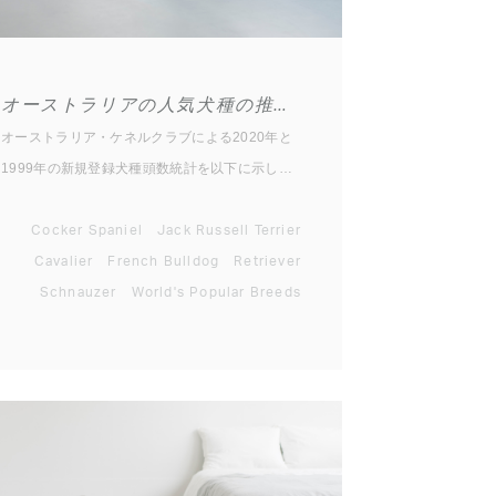
オーストラリアの人気犬種の推移について
オーストラリア・ケネルクラブによる2020年と
1999年の新規登録犬種頭数統計を以下に示しま
す。 ▼2020年オーストラリアケネルクラブ新規
登録頭数トップ10 1位：ラブラドール・レトリ
Cocker Spaniel
Jack Russell Terrier
ーバー 2位：スタフォードシャー・ブル・テリア
Cavalier
French Bulldog
Retriever
3位：ジャーマン・シェパード・ドッグ 4位：ゴ
Schnauzer
World's Popular Breeds
ールデン・レトリーバー 5位：フレンチ・