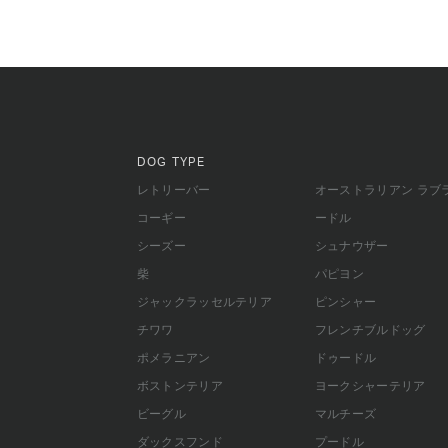
DOG TYPE
レトリーバー
オーストラリアン ラブ
コーギー
ードル
シーズー
シュナウザー
柴
パピヨン
ジャックラッセルテリア
ピンシャー
チワワ
フレンチブルドッグ
ポメラニアン
ドゥードル
ボストンテリア
ヨークシャーテリア
ビーグル
マルチーズ
ダックスフンド
プードル