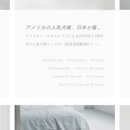
アメリカの人気犬種、日本が最も影響を受けるトレンド
アメリカン・ケネルクラブによる2020年と1998
年の人気犬種トップ10（新規登録数統計トップ
10）を以下にしめします。同じ年における日本
のトップ10（ジャパンケネルクラブ新規登録統
Dachshund
Chihuahua
Poodle
計より）も比較としてごらんください。 ▼アメ
Pomeranian
French Bulldog
リカ2020年順位 1位：ラブラドール・レトリー
Yorkshire Terrier
Retriever
バー 2位：フレンチ・ブルドッグ 3位：ジャーマ
World's Popular Breeds
ン・シェパード・ドッグ