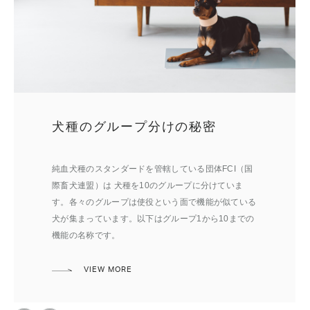
ミニチュア・ピンシャーの歴史
犬種のグループ分けの秘密
グループ2 牧畜犬と農場犬
ミニチュア・ピンシャーの歴史をご紹介します。
純血犬種のスタンダードを管轄している団体FCI（国
グループ別の歴史をご紹介。グループ2は牧畜犬と農
際畜犬連盟）は 犬種を10のグループに分けていま
場犬。
す。各々のグループは使役という面で機能が似ている
VIEW MORE
犬が集まっています。以下はグループ1から10までの
VIEW MORE
機能の名称です。
VIEW MORE