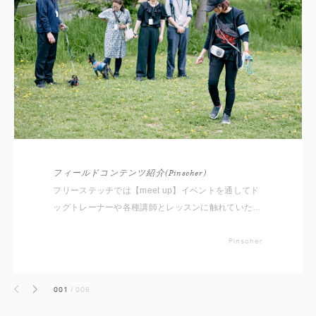
フィールドコンテンツ紹介(Pinscher)
フリーステッチでは【meet up】イベントを通してド
ッグトレーナーや各種講師とレッスンに触れていただ
くため4種類のセミナーやレッスンをご用意しており
ます。 1.お悩み行動：吠える、ひっぱる等、改善して
Pinscher
いきたいこと 2.コマンドトレーニング：まって、おい
で等の練習や応用 3.知っておきたい事：お散歩、マッ
001
/
006
サージ、犬の気持ち体験 4.ステップアップ：アジリテ
前へ
次へ
ィ、ノーズワーク、ダンス 等 各項目は入門編にあ