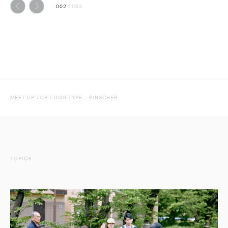
002
/
003
前へ
次へ
MEET UP TOP
/
DOG TYPE
-
PINSCHER
TOPICS