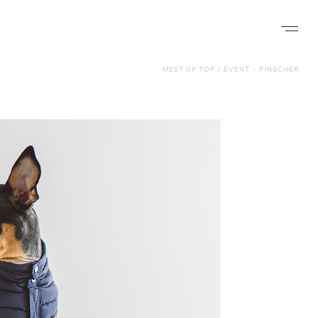
ナビゲー
MEET UP TOP
/
EVENT
-
PINSCHER