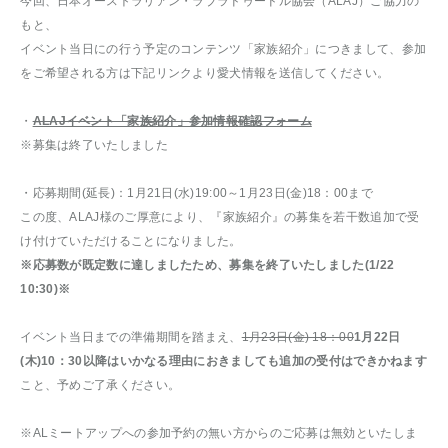
今回、日本オーストラリアン・ラブラドゥードル協会（ALAJ）ご協力の
もと、
イベント当日にの行う予定のコンテンツ「家族紹介」につきまして、参加
をご希望される方は下記リンクより愛犬情報を送信してください。
・
ALAJイベント「家族紹介」参加情報確認フォーム
※募集は終了いたしました
・応募期間(延長)：1月21日(水)19:00～1月23日(金)18：00まで
この度、ALAJ様のご厚意により、『家族紹介』の募集を若干数追加で受
け付けていただけることになりました。
※応募数が既定数に達しましたため、募集を終了いたしました(1/22
10:30)※
イベント当日までの準備期間を踏まえ、
1月23日(金) 18：00
1月22日
(木)10：30以降はいかなる理由におきましても追加の受付はできかねます
こと、予めご了承ください。
※ALミートアップへの参加予約の無い方からのご応募は無効といたしま