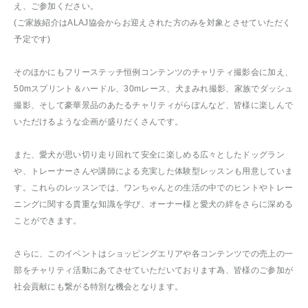
え、ご参加ください。
(ご家族紹介はALAJ協会からお迎えされた方のみを対象とさせていただく
予定です)
そのほかにもフリーステッチ恒例コンテンツのチャリティ撮影会に加え、
50mスプリント＆ハードル、30mレース、犬まみれ撮影、家族でダッシュ
撮影、そして豪華景品のあたるチャリティがらぽんなど、皆様に楽しんで
いただけるような企画が盛りだくさんです。
また、愛犬が思い切り走り回れて安全に楽しめる広々としたドッグラン
や、トレーナーさんや講師による充実した体験型レッスンも用意していま
す。これらのレッスンでは、ワンちゃんとの生活の中でのヒントやトレー
ニングに関する貴重な知識を学び、オーナー様と愛犬の絆をさらに深める
ことができます。
さらに、このイベントはショッピングエリアや各コンテンツでの売上の一
部をチャリティ活動にあてさせていただいております為、皆様のご参加が
社会貢献にも繋がる特別な機会となります。