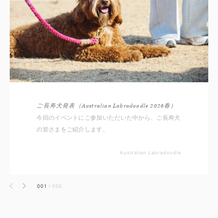
ご長寿犬発表（Australian Labradoodle 2026春）
今回のイベントにご参加いただいた中から、ご長寿犬
の皆さまをご紹介します。
Australian Labradoodle
001
/
006
前へ
次へ