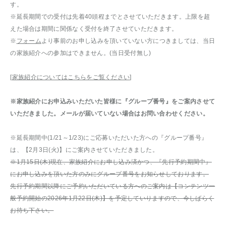
す。
※延長期間での受付は先着40頭程までとさせていただきます。上限を超
えた場合は期間に関係なく受付を終了させていただきます。
※
フォーム
より事前のお申し込みを頂いていない方につきましては、当日
の家族紹介への参加はできません。(当日受付無し)
[
家族紹介についてはこちらをご覧ください
]
※家族紹介にお申込みいただいた皆様に『グループ番号』をご案内させて
いただきました。メールが届いていない場合はお問い合わせください。
※延長期間中(1/21～1/23)にご応募いただいた方への『グループ番号』
は、【2月3日(火)】にご案内させていただきました。
※1月15日(木)現在、家族紹介にお申し込み済かつ、『先行予約期間中』
にお申し込みを頂いた方のみにグループ番号をお知らせしております。
先行予約期間以降にご予約いただいている方へのご案内は【コンテンツ一
般予約開始の2026年1月22日(木)】を予定していりますので、今しばらく
お待ち下さい。