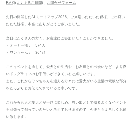
F.A.Q(よくあるご質問)
、
お問合せフォーム
先日の開催したALミートアップ2026、ご来場いただいた皆様、ご出店い
ただた皆様、本当にありがとうございました。
当日はたくさんの方々、お友達にご参加いたくことができました。
・オーナー様： 574人
・ワンちゃん： 364頭
このイベントを通して、愛犬との生活や、お友達との出会いなど、より良
いドッグライフのお手伝いができていると嬉しいです。
また、これからワンちゃんを迎える方々には愛犬がいる生活の素敵な部分
をたっぷりとお伝えできていると幸いです。
これからも人と愛犬とが一緒に楽しめ、思い出として残るようなイベント
を頑張って創っていきたいと考えておりますので、今後ともよろしくお願
い致します。
----------------------------------------------