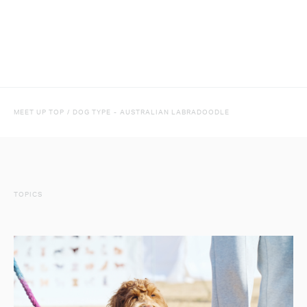
MEET UP TOP
/
DOG TYPE
-
AUSTRALIAN LABRADOODLE
TOPICS