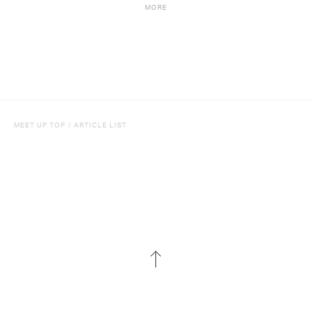
MORE
MEET UP TOP
/
ARTICLE LIST