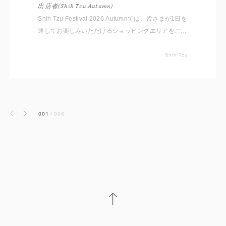
出店者(Shih Tzu Autumn)
Shih Tzu Festival 2026 Autumnでは、皆さまが1日を
通してお楽しみいただけるショッピングエリアをご用
意しております。 いただいたコメントと共に出店者
をご紹介いたしますので事前にチェックしてください
Shih Tzu
ね。 ※随時更新していきます
001
/
006
前へ
次へ