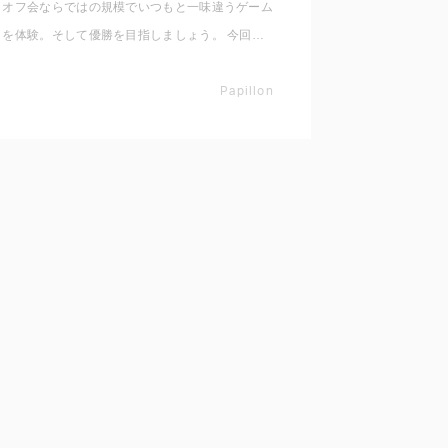
オフ会ならではの規模でいつもと一味違うゲーム
を体験。そして優勝を目指しましょう。 今回は
愛犬とペアで行う定番ゲーム、イス取りゲームの
ボールバージョンを同じ犬種だけで楽しんでいき
Papillon
ます！