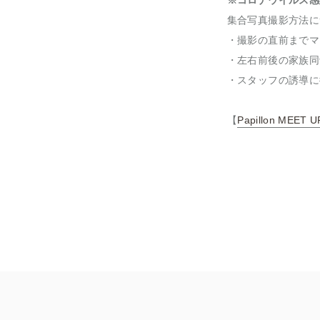
※コロナウイルス感
集合写真撮影方法に
・撮影の直前までマ
・左右前後の家族同
・スタッフの誘導に
【
Papillon MEET U