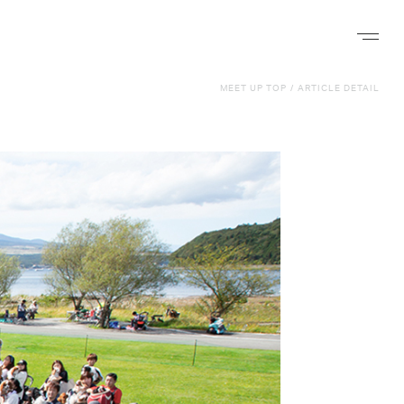
ナビゲー
MEET UP TOP
/
ARTICLE DETAIL