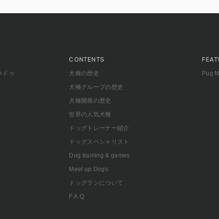
CONTENTS
FEAT
ラドゥ
犬種の歴史
Pug 
犬種グループの歴史
犬種開発の歴史
世界の人気犬種
ドッグトレーナー紹介
ドッグスペシャリスト
Dog training & games
Meet up Dogs
ドッグランについて
F.A.Q