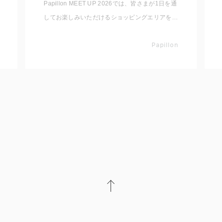
Papillon MEET UP 2026では、皆さまが1日を通
してお楽しみいただけるショッピングエリアをご
用意しております。 いただいたコメントと共に
出店者をご紹介いたしますので事前にチェックし
Papillon
てくださいね。 ※随時更新していきます