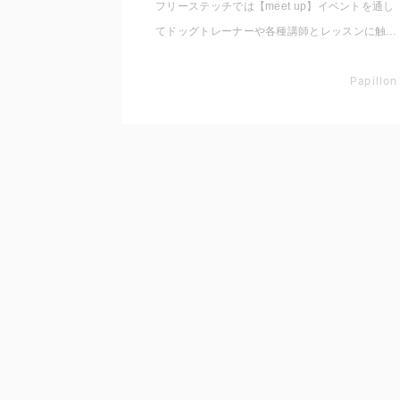
フリーステッチでは【meet up】イベントを通し
てドッグトレーナーや各種講師とレッスンに触れ
ていただくため4種類のセミナーやレッスンをご
用意しております。 1.お悩み行動：吠える、ひ
Papillon
っぱる等、改善していきたいこと 2.コマンドト
レーニング：まって、おいで等の練習や応用 3.
知っておきたい事：お散歩、マッサージ、犬の気
持ち体験 4.ステップアップ：アジリティ、ノー
ズワーク、ダンス 等 各項目は入門編にあたる
簡単な内容となっておりますので、レッスンが初
めての方もお気軽にご参加ください。 本イベン
トを通して新しい出会い・発見をしていただける
と幸いです。