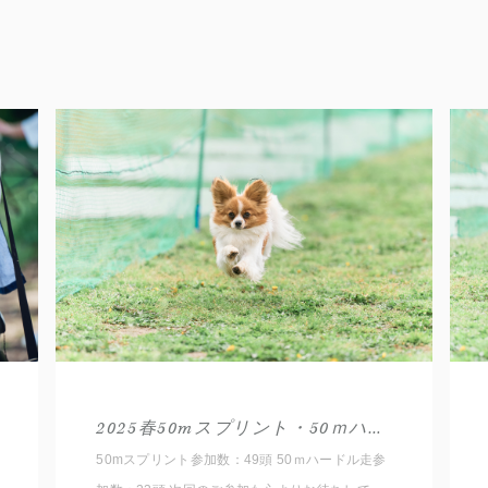
2025春50mスプリント・50ｍハードル走結果発表(Papillon)
50mスプリント参加数：49頭 50ｍハードル走参