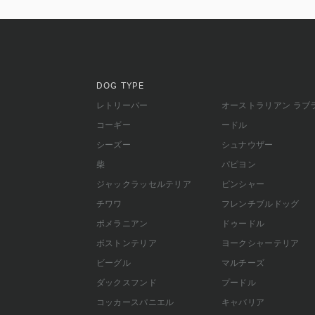
DOG TYPE
レトリーバー
オーストラリアン ラブ
コーギー
ードル
シーズー
シュナウザー
柴
パピヨン
ジャックラッセルテリア
ピンシャー
チワワ
フレンチブルドッグ
ポメラニアン
ドゥードル
ボストンテリア
ヨークシャーテリア
ビーグル
マルチーズ
ダックスフンド
プードル
コッカースパニエル
キャバリア