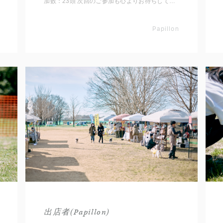
加数：23頭 次回のご参加も心よりお待ちしてお
ります。 【Papillon MEET UP 2025】
Papillon
出店者(Papillon)