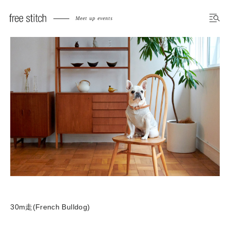
Meet up events
30m走(French Bulldog)