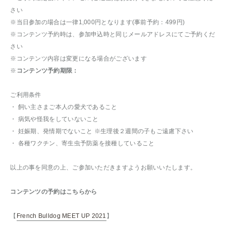
さい
※当日参加の場合は一律1,000円となります(事前予約：499円)
※コンテンツ予約時は、参加申込時と同じメールアドレスにてご予約くだ
さい
※コンテンツ内容は変更になる場合がございます
※
コンテンツ予約期限：
ご利用条件
・ 飼い主さまご本人の愛犬であること
・ 病気や怪我をしていないこと
・ 妊娠期、発情期でないこと ※生理後２週間の子もご遠慮下さい
・ 各種ワクチン、寄生虫予防薬を接種していること
以上の事を同意の上、ご参加いただきますようお願いいたします。
コンテンツの予約はこちらから
【
French Bulldog MEET UP 2021
】