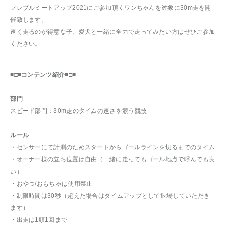
フレブルミートアップ2021にご参加頂くワンちゃんを対象に30m走を開
催致します。
速く走るのが得意な子、愛犬と一緒に全力で走ってみたい方はぜひご参加
ください。
■□■コンテンツ紹介■□■
部門
スピード部門：30m走のタイムの速さを競う競技
ルール
・センサーにて計測のためスタートからゴールラインを切るまでのタイム
・オーナー様の立ち位置は自由（一緒に走ってもゴール地点で呼んでも良
い）
・おやつ/おもちゃは使用禁止
・制限時間は30秒（超えた場合はタイムアップとして退場していただき
ます）
・出走は1頭1回まで