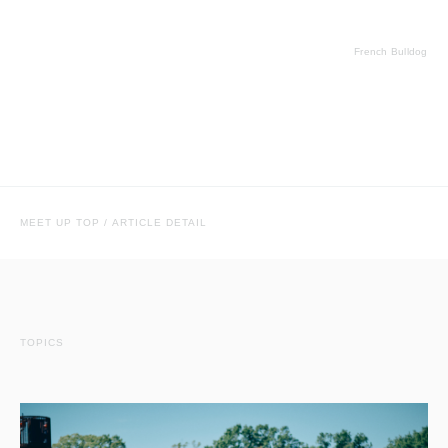
French Bulldog
MEET UP TOP
/
ARTICLE DETAIL
TOPICS