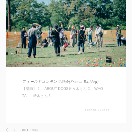
フィールドコンテンツ紹介(French Bulldog)
【講師】 1. ABOUT DOGS佐々木さん 2. WAG
TAIL 鈴木さん 3.
French Bulldog
001
/
006
前へ
次へ