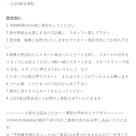
・上位3頭を表彰
競技流れ
1.予約時間の5分前に受付をしてください
2.受付用紙をお渡しするので記載し、スタッフへ渡して下さい
3.受付後、順番にお呼びいたしますのでスタート地点付近にてお待ち下さ
い
4.順番を呼ばれたらスタート地点へ入りリードを外し、スタートの仕方を
スタッフにお伝えください (例)一緒にスタートする。スタートラインで待
たせる。スタッフに押さえておいてもらう。など
5.スタッフの掛け声でスタート、またはスタッフがワンちゃんを離します
6.ゴール後、リードをつけて出口から出て下さい
7.受付に戻りタイムカードをもらってください
8.上位3名は閉会式にてお呼びし表彰させていただきます
—————※必ずお読みください！事前の予約がトクです※————–
※French Bulldog MEET UP 2021ご参加の方のみお申し込みいただけま
す
※ご予約確定後のキャンセル(ご返金)はお受けできませんのでご注意くだ