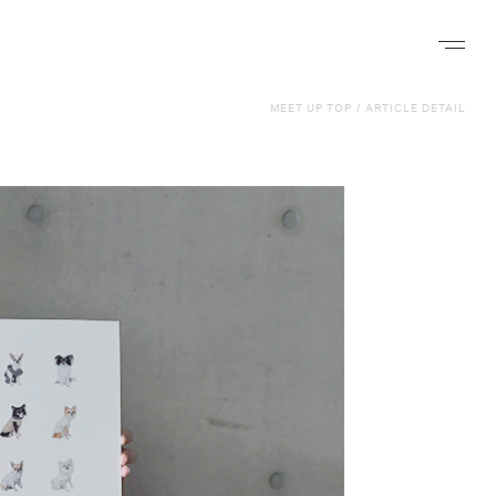
ナビゲー
MEET UP TOP
/
ARTICLE DETAIL