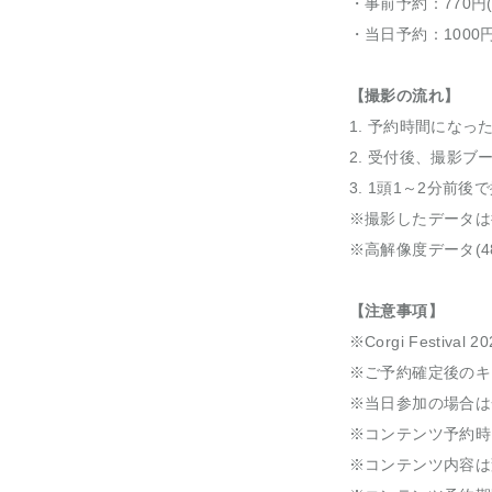
・事前予約：770円
・当日予約：1000円
【撮影の流れ】
1. 予約時間にな
2. 受付後、撮影
3. 1頭1～2分前
※撮影したデータは
※高解像度データ(48
【注意事項】
※Corgi Festi
※ご予約確定後のキ
※当日参加の場合は一
※コンテンツ予約時
※コンテンツ内容は