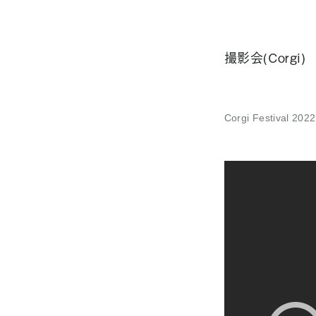
撮影会(Corgi)
Corgi Festi