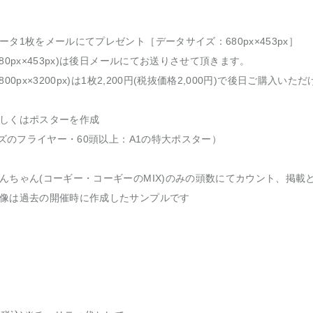
タ1枚をメールにてプレゼント［データサイズ：680px×453px］
80px×453px)は後日メールにてお送りさせて頂きます。
00px×3200px)は1枚2,200円(税抜価格2,000円)で後日ご購入いた
しくはポスターを作成
イズのフライヤー・60頭以上：A1の特大ポスター）
んちゃん(コーギー・コーギーのMIX)のみの頭数にてカウント、掲載
像は過去の開催時に作成したサンプルです