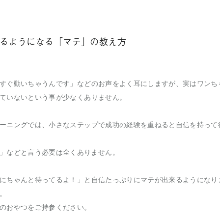
るようになる「マテ」の教え方
すぐ動いちゃうんです」
などのお声をよく耳にしますが、実はワンち
ていないという事が少なくありません。
ーニングでは、
小さなステップで成功の経験を重ねると自信を持って
」
などと言う必要は全くありません。
にちゃんと待ってるよ！」
と自信たっぷりにマテが出来るようになり
。
のおやつをご持参ください。