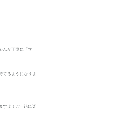
ゃんが丁寧に「マ
待てるように
なりま
ますよ！
ご一緒に楽