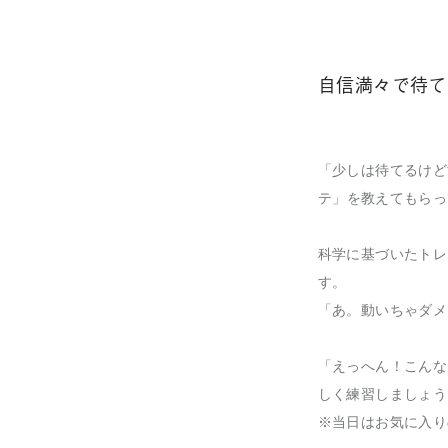
自信満々で待て
「少しは待てるけど
テ」
を教えてもらっ
科学に基づいたトレ
す。
「あ。動いちゃダメ
「えっへん！
こんな
しく練習しましょう
※当日はお気に入り