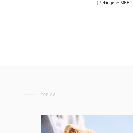
【
Pekingese MEET
TOPICS