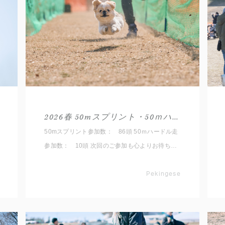
2026春 50mスプリント・50ｍハードル走結果発表(Pekingese)
50mスプリント参加数： 86頭 50ｍハードル走
参加数： 10頭 次回のご参加も心よりお待ちし
ております。 【Pekingese MEET UP 2026】
Pekingese