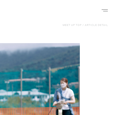
ナビゲー
MEET UP TOP
/
ARTICLE DETAIL