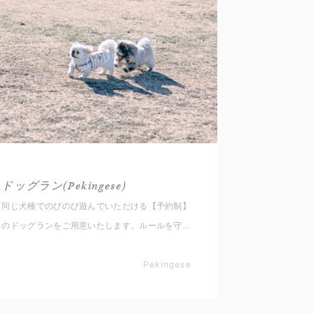
持ち体験 4.ステップアップ：アジリティ、ノー
ズワーク、ダンス 等 各項目は入門編にあたる
簡単な内容となっておりますので、レッスンが初
めての方もお気軽にご参加ください。 本イベン
トを通して新しい出会い・発見をしていただける
と幸いです。
ドッグラン(Pekingese)
同じ犬種でのびのび遊んでいただける【予約制】
のドッグランをご用意いたします。ルールを守り
つつ、広いランで集まったお友達と思いっきり遊
ばせてあげてください。
Pekingese