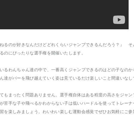
ねるのが好きなんだけどどれくらいジャンプできるんだろう？』 そ
るのにぴったりな選手権を開催いたします。
いるわんちゃん達の中で、一番高くジャンプできるのはどの子なのか
ん達がバーを飛び越えていく姿は見ているだけ楽しいこと間違いなし
てもまったく問題ありません。選手権自体はある程度の高さをジャン
が苦手な子や飛べるかわからない子は低いハードルを使ってトレーナ
習を楽しみましょう。わいわい楽しむ運動会感覚でぜひお気軽にご参