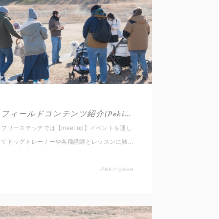
フィールドコンテンツ紹介(Pekingese)
フリーステッチでは【meet up】イベントを通し
てドッグトレーナーや各種講師とレッスンに触れ
ていただくため4種類のセミナーやレッスンをご
用意しております。 1.お悩み行動：吠える、ひ
Pekingese
っぱる等、改善していきたいこと 2.コマンドト
レーニング：まって、おいで等の練習や応用 3.
知っておきたい事：お散歩、マッサージ、犬の気