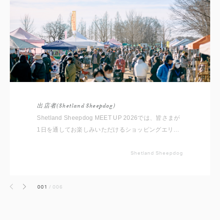
出店者(Shetland Sheepdog)
Shetland Sheepdog MEET UP 2026では、皆さまが
1日を通してお楽しみいただけるショッピングエリア
をご用意しております。 いただいたコメントと共に
出店者をご紹介いたしますので事前にチェックしてく
Shetland Sheepdog
ださいね。 ※随時更新していきます
001
/
006
前へ
次へ