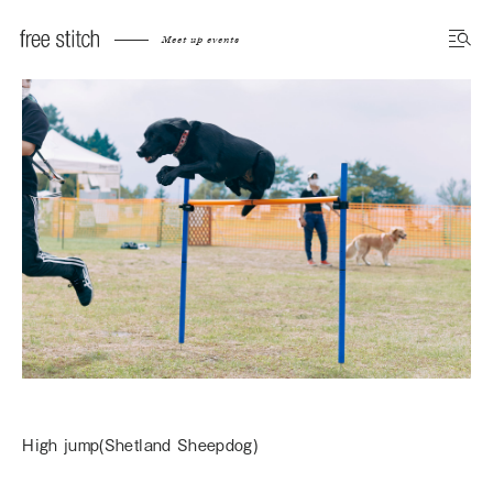
Meet up events
High jump(Shetland Sheepdog)