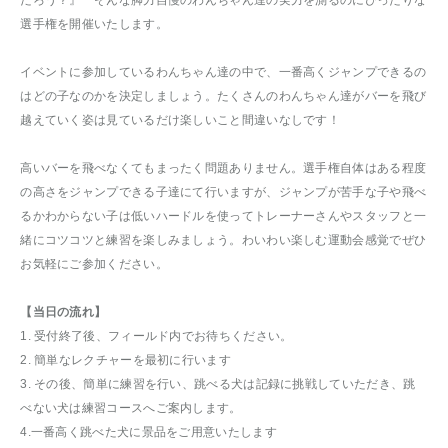
選手権を開催いたします。
イベントに参加しているわんちゃん達の中で、一番高くジャンプできるの
はどの子なのかを決定しましょう。たくさんのわんちゃん達がバーを飛び
越えていく姿は見ているだけ楽しいこと間違いなしです！
高いバーを飛べなくてもまったく問題ありません。選手権自体はある程度
の高さをジャンプできる子達にて行いますが、ジャンプが苦手な子や飛べ
るかわからない子は低いハードルを使ってトレーナーさんやスタッフと一
緒にコツコツと練習を楽しみましょう。わいわい楽しむ運動会感覚でぜひ
お気軽にご参加ください。
【当日の流れ】
1. 受付終了後、フィールド内でお待ちください。
2. 簡単なレクチャーを最初に行います
3. その後、簡単に練習を行い、跳べる犬は記録に挑戦していただき、跳
べない犬は練習コースへご案内します。
4.一番高く跳べた犬に景品をご用意いたします