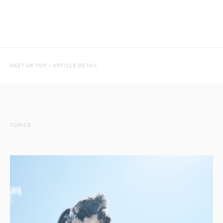
MEET UP TOP
/
ARTICLE DETAIL
TOPICS