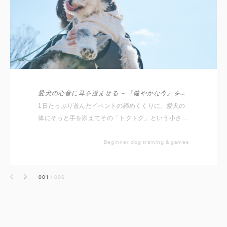
愛犬の心音に耳を澄ませる ～『健やかな今』を守る、お家バイタルチェック～
1日たっぷり遊んだイベントの締めくくりに、愛犬の
体にそっと手を添えてその「トクトク」という小さな
命の音に耳を澄ませてみませんか？
Beginner dog training & games
001
/
006
前へ
次へ