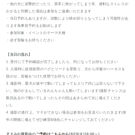
・他の犬に攻撃的だったり、異常に怖がってしまう等、過剰なストレスが
かかると判断した場合は参加をご遠慮いただきます
・当日予約もありますが、頭数により締め切りとなってしまう可能性があ
ります為事前予約をお勧めします
・参加対象：イベントのテーマ犬種
・必ず首輪をお持ちください
【当日の流れ】
1. 受付にて予約確認が完了しましたら、列になってお待ちください
2. 入場時に仮係留用のペグとリードを受取り、犬から洋服やハーネスを
脱がせ、首輪をつけた状態でお待ちください
3. 撮影時、愛犬が途中で動いてしまってもエリア内には戻らないで下さ
い。他のがまんしているわんちゃんも動いてしまいます(撮影チャンスは
数回あるので動いてしまったらその回はあきらめて次に備えてくださ
い)。
4. 撮影の進行上、マテができない場合は参加をお見送りいただきます(来
年の開催に備えてぜひ練習&強化にチャレンジしてみてください)
犬まみれ撮影会の
ご予約はこちらから
(8/29(火)18:00～)