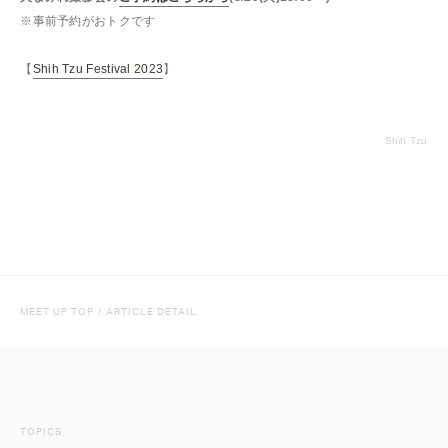
※事前予約がおトクです
【
Shih Tzu Festival 2023
】
Shih Tzu
MEET UP TOP
/
ARTICLE DETAIL
TOPICS