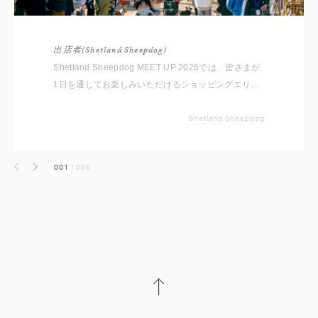
出店者(Shetland Sheepdog)
Shetland Sheepdog MEET UP 2026では、皆さまが
1日を通してお楽しみいただけるショッピングエリア
をご用意しております。 いただいたコメントと共に
出店者をご紹介いたしますので事前にチェックしてく
Shetland Sheepdog
ださいね。 ※随時更新していきます
001
/
006
前へ
次へ