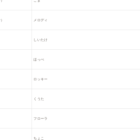
考）
こま
考）
メロディ
しいたけ
ほっぺ
ロッキー
くうた
フローラ
ちょこ