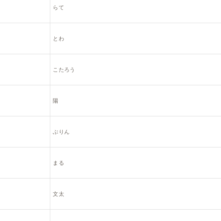
らて
とわ
こたろう
陽
ぶりん
まる
文太