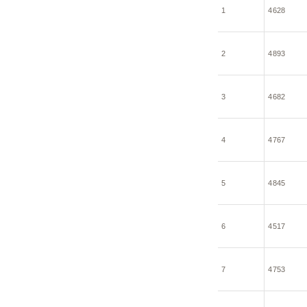
1
4628
2
4893
3
4682
4
4767
5
4845
6
4517
7
4753