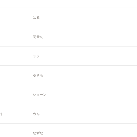
はる
梵天丸
ララ
ゆきち
ショーン
考）
ぬん
なずな