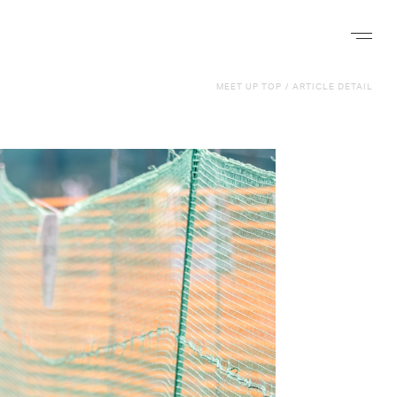
ナビゲー
MEET UP TOP
/
ARTICLE DETAIL