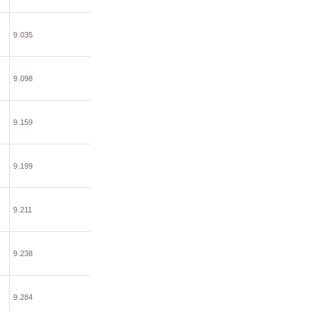
9.035
9.098
9.159
9.199
9.211
9.238
9.284