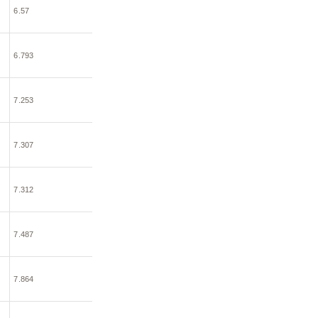
6.57
6.793
7.253
7.307
7.312
7.487
7.864