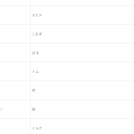
エビス
こむぎ
はる
トム
空
考）
宙
ミルク