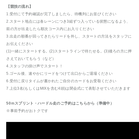
【競技の流れ】
1.受付にて予約確認が完了しましたら、待機列にお並びください
2.スタート地点には各レーンにつき3組ずつ入っている状態になるよう、
前の方が出走したら順次コース内にお入りください
3.出走の順番が回ってきたらリードを外し、スタートの方法をスタッフに
お伝えください
(1)一緒にスタートする。(2)スタートラインで待たせる。(3)後ろの方に押
さえておいてもらう（など）
4.スタッフの掛け声でスタート！
5.ゴール後、速やかにリードをつけて出口からご退場ください
6.受付に戻りタイムが書かれたご自分のカードをお受取ください
7.上位3名(もしくはMIXを含む4頭)は閉会式にて表彰させていただきます
50ｍスプリント・ハードル走のご予約はこちらから（準備中）
※事前予約がおトクです