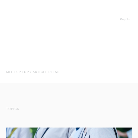
Papillon
MEET UP TOP
/
ARTICLE DETAIL
TOPICS