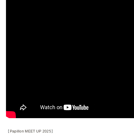
【
Papillon MEET UP 2025
】