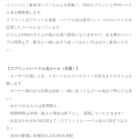
イベントにご参加頂くワンちゃんを対象に、50mスプリントと50mハード
ル走を開催致します。
スプリントはフラットな直線、ハードル走は途中にいくつかのハードルを
設置したコースとなっています。
どちらも50mのタイムの速さを競う競技になりますので、走る事やジャン
プが得意な子、愛犬と一緒に全力で走ってみたい方はぜひご参加くださ
い。
【スプリント/ハードル走ルール（共通）】
・センサー計測による、スタートからゴールラインを切るまでのタイムを
競います
・オーナー様の立ち位置は自由（一緒に走ってもゴール地点で呼んでも良
い）
・おやつ/おもちゃは使用禁止
・制限時間は30秒（超えた場合は終了とし、退場していただきます）
・出走はそれぞれ1頭1回まで（スプリントとハードル走を1回ずつはＯ
Ｋ）
・当日の最後に各種目の上位3頭を表彰