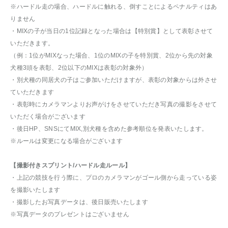
※ハードル走の場合、ハードルに触れる、倒すことによるペナルティはあ
りません
・MIXの子が当日の1位記録となった場合は【特別賞】として表彰させて
いただきます。
（例：1位がMIXなった場合、1位のMIXの子を特別賞、2位から先の対象
犬種3頭を表彰、2位以下のMIXは表彰の対象外）
・別犬種の同居犬の子はご参加いただけますが、表彰の対象からは外させ
ていただきます
・表彰時にカメラマンよりお声がけをさせていただき写真の撮影をさせて
いただく場合がございます
・後日HP、SNSにてMIX,別犬種を含めた参考順位を発表いたします。
※ルールは変更になる場合がございます
【撮影付きスプリント/ハードル走ルール】
・上記の競技を行う際に、プロのカメラマンがゴール側から走っている姿
を撮影いたします
・撮影したお写真データは、後日販売いたします
※写真データのプレゼントはございません