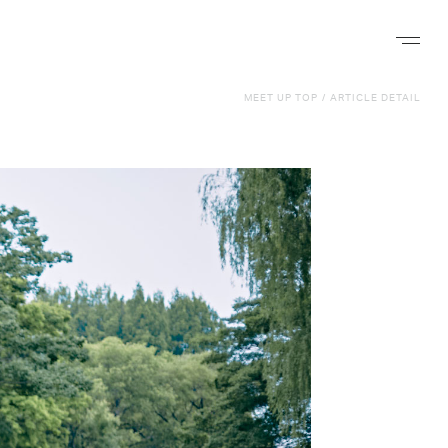
ナビゲー
MEET UP TOP
/
ARTICLE DETAIL