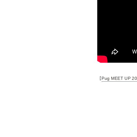
【
Pug MEET UP 2