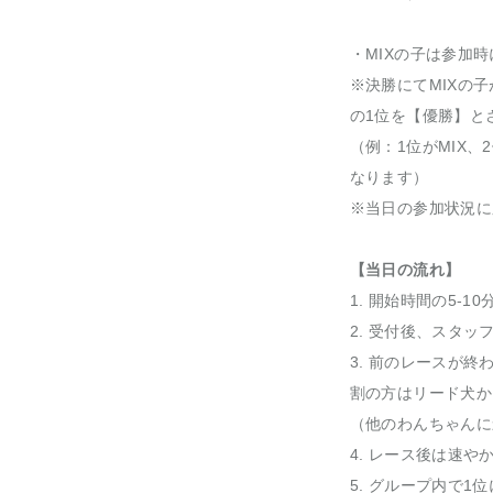
・MIXの子は参加
※決勝にてMIXの
の1位を【優勝】と
（例：1位がMIX、
なります）
※当日の参加状況に
【当日の流れ】
1. 開始時間の5-
2. 受付後、スタ
3. 前のレースが
割の方はリード犬か
（他のわんちゃんに
4. レース後は速
5. グループ内で