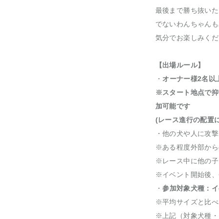
最後まで勝ち抜いた
でないわんちゃんも
気分でお楽しみくだ
【出場ルール】
・
オーナー様2名以
※スタート地点で抑
加可能です
(レース進行の配置
・他の犬や人に攻撃
※ある程度外部から
※レース中に他の子
※イベント開始後、
・
参加対象犬種：イ
※平均サイズと比べ
※上記（対象犬種・