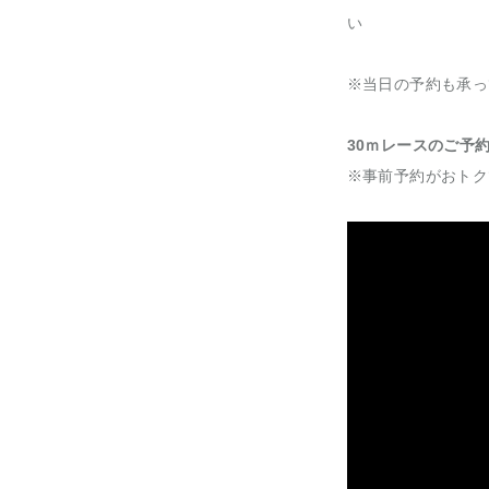
い
※当日の予約も承っ
30ｍレースのご予
※事前予約がおトク