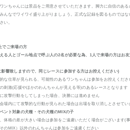
ワンちゃんには景品をご用意させていただきます。脚力に自信のある
みんなでワイワイ盛り上がりましょう。正式な記録を図るものではな
さい。
上でご来場の方
える人とゴール地点で呼ぶ人の2名が必要な為、1人で来場の方はお
に影響致しますので、同じレースに参加する方はお控えください)
的な仕草が見られる、可能性のあるワンちゃんは参加をお控えくださ
の刺激(応援やほかのわんちゃんが見える等)のあるレースとなります
に攻撃行動をしてしまった場合、決勝には進めません
会場内にて攻撃的な行動が見られた場合は出場を取り消しとさせてい
ベント対象の犬種・その犬種のMIXの子
、体格の差が大きい場合は参加をご遠慮いただく場合がございます(事
そのMIX）以外のわんちゃんは参加をご遠慮ください