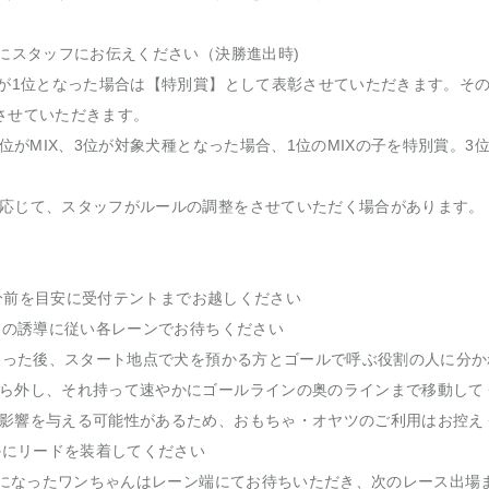
時にスタッフにお伝えください（決勝進出時)
子が1位となった場合は【特別賞】として表彰させていただきます。そ
させていただきます。
2位がMIX、3位が対象犬種となった場合、1位のMIXの子を特別賞。
応じて、スタッフがルールの調整をさせていただく場合があります。
10分前を目安に受付テントまでお越しください
ッフの誘導に従い各レーンでお待ちください
終わった後、スタート地点で犬を預かる方とゴールで呼ぶ役割の人に分
ら外し、それ持って速やかにゴールラインの奥のラインまで移動して
影響を与える可能性があるため、おもちゃ・オヤツのご利用はお控え
やかにリードを装着してください
1位になったワンちゃんはレーン端にてお待ちいただき、次のレース出場