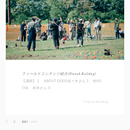
フィールドコンテンツ紹介(French Bulldog)
【講師】 1. ABOUT DOGS佐々木さん 2. WAG
TAIL 鈴木さん 3.
French Bulldog
001
/
006
前へ
次へ