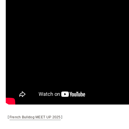
【
French Bulldog MEET UP 2025
】