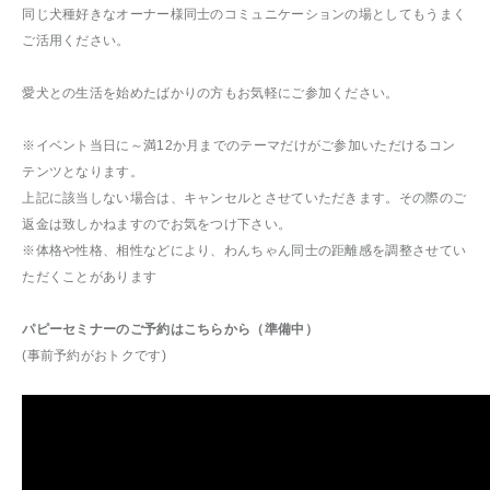
同じ犬種好きなオーナー様同士のコミュニケーションの場としてもうまく
ご活用ください。
愛犬との生活を始めたばかりの方もお気軽にご参加ください。
※イベント当日に～満12か月までのテーマだけがご参加いただけるコン
テンツとなります。
上記に該当しない場合は、キャンセルとさせていただきます。その際のご
返金は致しかねますのでお気をつけ下さい。
※体格や性格、相性などにより、わんちゃん同士の距離感を調整させてい
ただくことがあります
パピーセミナーのご予約はこちらから（準備中）
(事前予約がおトクです)