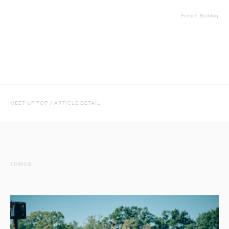
French Bulldog
MEET UP TOP
/
ARTICLE DETAIL
TOPICS